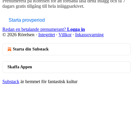
Prenumerera på
Rörelsen
för att fortsätta läsa detta inlägg och få 7
dagars gratis tillgång till hela inläggsarkivet.
Starta provperiod
Redan en betalande prenumerant?
Logga in
© 2026 Rörelsen
·
Integritet
∙
Villkor
∙
Inkassovarning
Starta din Substack
Skaffa Appen
Substack
är hemmet för fantastisk kultur