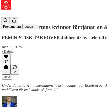
Nimo Salah: Ortens kvinnor förtjänar en ä
Prenumerera
Logga in
FEMINISTISK TAKEOVER Jobben är nyckeln till in
mar 06, 2025
∙ Betald
17
8
2
Dela
Under dagarna kring internationella kvinnodagen gör Rörelsen och Jäm
mobilisera för en feministisk framtid!