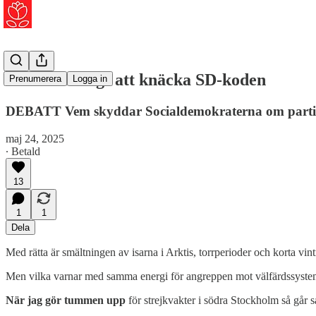
Nu är det dags att knäcka SD-koden
Prenumerera
Logga in
DEBATT Vem skyddar Socialdemokraterna om partiet 
maj 24, 2025
∙ Betald
13
1
1
Dela
Med rätta är smältningen av isarna i Arktis, torrperioder och korta vin
Men vilka varnar med samma energi för angreppen mot välfärdssystem
När jag gör tummen upp
för strejkvakter i södra Stockholm så går 