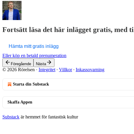
Fortsätt läsa det här inlägget gratis, med t
Hämta mitt gratis inlägg
Eller köp en betald prenumeration
Föregående
Nästa
© 2026 Rörelsen
·
Integritet
∙
Villkor
∙
Inkassovarning
Starta din Substack
Skaffa Appen
Substack
är hemmet för fantastisk kultur