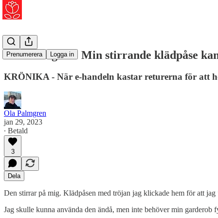
Ola Palmgren: Min stirrande klädpåse kan
Prenumerera
Logga in
KRÖNIKA - När e-handeln kastar returerna för att höj
Ola Palmgren
jan 29, 2023
∙ Betald
3
Dela
Den stirrar på mig. Klädpåsen med tröjan jag klickade hem för att jag
Jag skulle kunna använda den ändå, men inte behöver min garderob fyl