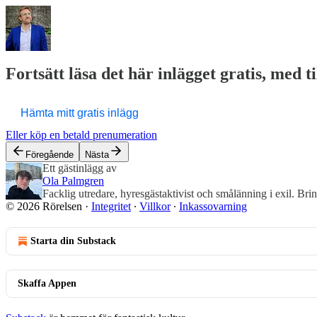
Fortsätt läsa det här inlägget gratis, med t
Hämta mitt gratis inlägg
Eller köp en betald prenumeration
Föregående
Nästa
Ett gästinlägg av
Ola Palmgren
Facklig utredare, hyresgästaktivist och smålänning i exil. Brin
© 2026 Rörelsen
·
Integritet
∙
Villkor
∙
Inkassovarning
Starta din Substack
Skaffa Appen