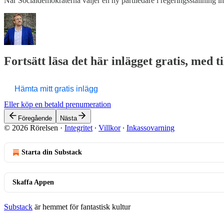
När Socialdemokraterna väljer en ny partiledare i regeringsställning i
Fortsätt läsa det här inlägget gratis, med t
Hämta mitt gratis inlägg
Eller köp en betald prenumeration
Föregående
Nästa
© 2026 Rörelsen
·
Integritet
∙
Villkor
∙
Inkassovarning
Starta din Substack
Skaffa Appen
Substack
är hemmet för fantastisk kultur