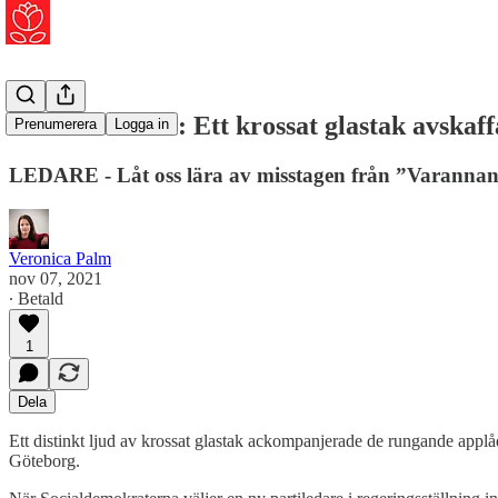
Veronica Palm: Ett krossat glastak avskaff
Prenumerera
Logga in
LEDARE - Låt oss lära av misstagen från ”Varannan 
Veronica Palm
nov 07, 2021
∙ Betald
1
Dela
Ett distinkt ljud av krossat glastak ackompanjerade de rungande app
Göteborg.