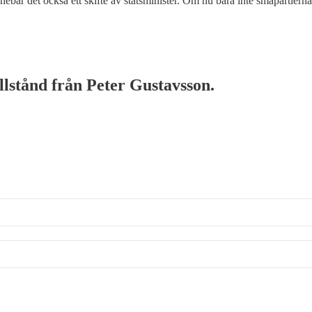
nnebär det också ett skifte av statsminister. Om nu bara inte småpartier
illstånd från Peter Gustavsson.