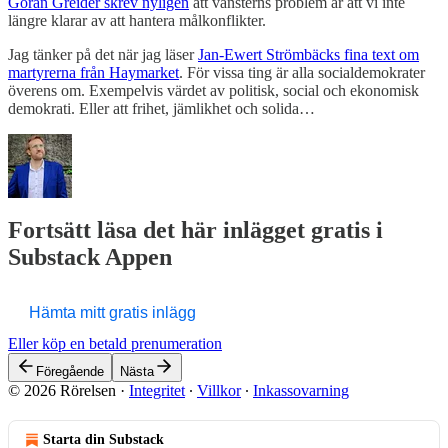
Göran Greider skrev nyligen
att vänsterns problem är att vi inte
längre klarar av att hantera målkonflikter.
Jag tänker på det när jag läser
Jan-Ewert Strömbäcks fina text om
martyrerna från Haymarket
. För vissa ting är alla socialdemokrater
överens om. Exempelvis värdet av politisk, social och ekonomisk
demokrati. Eller att frihet, jämlikhet och solida…
Fortsätt läsa det här inlägget gratis i
Substack Appen
Hämta mitt gratis inlägg
Eller köp en betald prenumeration
Föregående
Nästa
© 2026 Rörelsen
·
Integritet
∙
Villkor
∙
Inkassovarning
Starta din Substack