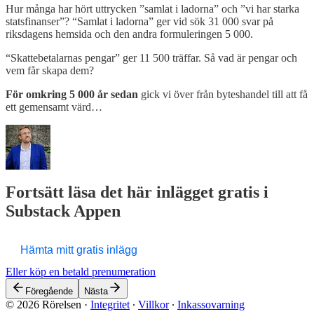
Hur många har hört uttrycken ”samlat i ladorna” och ”vi har starka
statsfinanser”? “Samlat i ladorna” ger vid sök 31 000 svar på
riksdagens hemsida och den andra formuleringen 5 000.
“Skattebetalarnas pengar” ger 11 500 träffar.
Så vad är pengar och
vem får skapa dem?
För omkring 5 000 år sedan
gick vi över från byteshandel till att få
ett gemensamt värd…
Fortsätt läsa det här inlägget gratis i
Substack Appen
Hämta mitt gratis inlägg
Eller köp en betald prenumeration
Föregående
Nästa
© 2026 Rörelsen
·
Integritet
∙
Villkor
∙
Inkassovarning