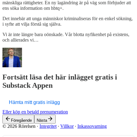
mänskliga rättigheter. En ny lagändring är på väg som förbjuder att
ens söka information om hbtq+.
Det innebär att unga människor kriminaliseras för en enkel sökning,
i syfte att vilja förstå sig själva.
Vi är inte längre bara oönskade. Vår blotta nyfikenhet på existens,
och allierades vi…
Fortsätt läsa det här inlägget gratis i
Substack Appen
Hämta mitt gratis inlägg
Eller köp en betald prenumeration
Föregående
Nästa
© 2026 Rörelsen
·
Integritet
∙
Villkor
∙
Inkassovarning