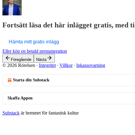
Fortsätt läsa det här inlägget gratis, med t
Hämta mitt gratis inlägg
Eller köp en betald prenumeration
Föregående
Nästa
© 2026 Rörelsen
·
Integritet
∙
Villkor
∙
Inkassovarning
Starta din Substack
Skaffa Appen
Substack
är hemmet för fantastisk kultur