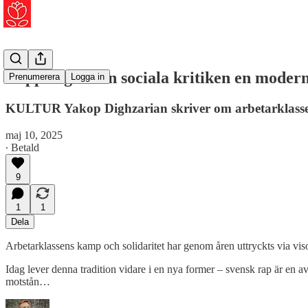
Rappen ger den sociala kritiken en modern
Prenumerera
Logga in
KULTUR Yakop Dighzarian skriver om arbetarklassen
maj 10, 2025
∙ Betald
9
1
1
Dela
Arbetarklassens kamp och solidaritet har genom åren uttryckts via v
Idag lever denna tradition vidare i en nya former – svensk rap är en a
motstån…