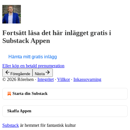
Fortsätt läsa det här inlägget gratis i
Substack Appen
Hämta mitt gratis inlägg
Eller köp en betald prenumeration
Föregående
Nästa
© 2026 Rörelsen
·
Integritet
∙
Villkor
∙
Inkassovarning
Starta din Substack
Skaffa Appen
Substack
är hemmet för fantastisk kultur