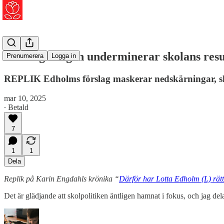
Tidöregeringen underminerar skolans res
Prenumerera
Logga in
REPLIK Edholms förslag maskerar nedskärningar, sk
mar 10, 2025
∙ Betald
7
1
1
Dela
Replik på Karin Engdahls krönika “
Därför har Lotta Edholm (L) rät
Det är glädjande att skolpolitiken äntligen hamnat i fokus, och jag d