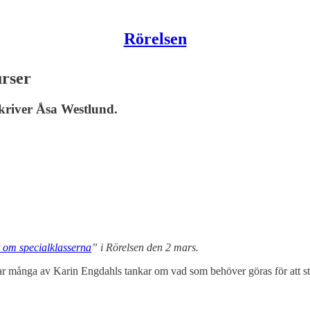
Rörelsen
urser
river Åsa Westlund.
t om specialklasserna
” i Rörelsen den 2 mars.
elar många av Karin Engdahls tankar om vad som behöver göras för att s