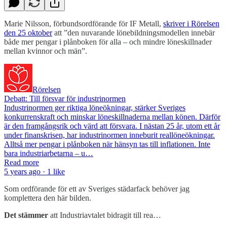
Marie Nilsson, förbundsordförande för IF Metall,
skriver i Rörelsen
den 25 oktober
att ”den nuvarande lönebildningsmodellen innebär
både mer pengar i plånboken för alla – och mindre löneskillnader
mellan kvinnor och män”.
Rörelsen
Debatt: Till försvar för industrinormen
Industrinormen ger riktiga löneökningar, stärker Sveriges
konkurrenskraft och minskar löneskillnaderna mellan könen. Därför
är den framgångsrik och värd att försvara. I nästan 25 år, utom ett år
under finanskrisen, har industrinormen inneburit reallöneökningar.
Alltså mer pengar i plånboken när hänsyn tas till inflationen. Inte
bara industriarbetarna – u…
Read more
5 years ago · 1 like
Som ordförande för ett av Sveriges städarfack behöver jag
komplettera den här bilden.
Det stämmer
att Industriavtalet bidragit till rea…