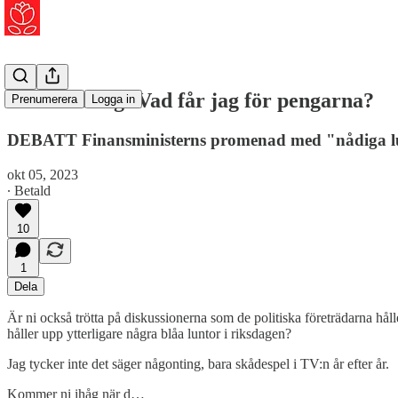
Siv Hamring: Vad får jag för pengarna?
Prenumerera
Logga in
DEBATT Finansministerns promenad med "nådiga lun
okt 05, 2023
∙ Betald
10
1
Dela
Är ni också trötta på diskussionerna som de politiska företrädarna hål
håller upp ytterligare några blåa luntor i riksdagen?
Jag tycker inte det säger någonting, bara skådespel i TV:n år efter år.
Kommer ni ihåg när d…