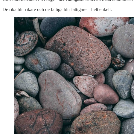
De rika blir rikare och de fattiga blir fattigare – helt enkelt.