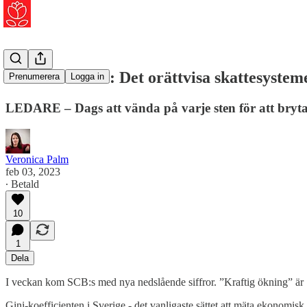
Veronica Palm: Det orättvisa skattesystem
Prenumerera
Logga in
LEDARE – Dags att vända på varje sten för att bryta
Veronica Palm
feb 03, 2023
∙ Betald
10
1
Dela
I veckan kom SCB:s med nya nedslående siffror. ”Kraftig ökning” ä
Gini-koefficienten i Sverige - det vanligaste sättet att mäta ekonomis