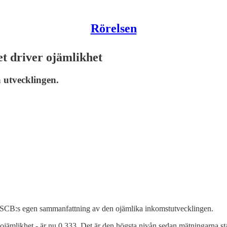
Rörelsen
et driver ojämlikhet
 utvecklingen.
r SCB:s egen sammanfattning av den ojämlika inkomstutvecklingen.
k ojämlikhet - är nu 0,333. Det är den högsta nivån sedan mätningarna st