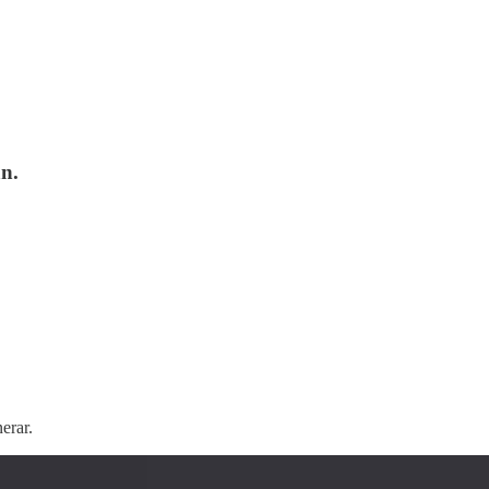
n.
erar.