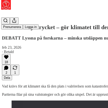
Vi måste höja trycket – gör klimatet till de
Prenumerera
Logga in
DEBATT Lyssna på forskarna – minska utsläppen nu,
feb 23, 2026
∙ Betald
18
2
1
Dela
Vad krävs för att klimatet ska få den plats i valrörelsen som katastrofe
Partierna filar på sina valstrategier och gör olika utspel. Det är up