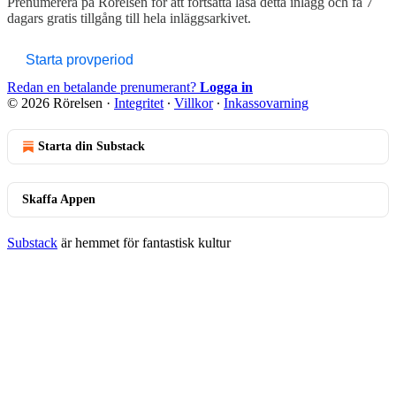
Prenumerera på
Rörelsen
för att fortsätta läsa detta inlägg och få 7
dagars gratis tillgång till hela inläggsarkivet.
Starta provperiod
Redan en betalande prenumerant?
Logga in
© 2026 Rörelsen
·
Integritet
∙
Villkor
∙
Inkassovarning
Starta din Substack
Skaffa Appen
Substack
är hemmet för fantastisk kultur