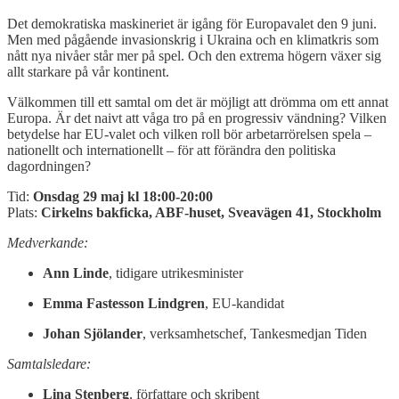
Det demokratiska maskineriet är igång för Europavalet den 9 juni.
Men med pågående invasionskrig i Ukraina och en klimatkris som
nått nya nivåer står mer på spel. Och den extrema högern växer sig
allt starkare på vår kontinent.
Välkommen till ett samtal om det är möjligt att drömma om ett annat
Europa. Är det naivt att våga tro på en progressiv vändning? Vilken
betydelse har EU-valet och vilken roll bör arbetarrörelsen spela –
nationellt och internationellt – för att förändra den politiska
dagordningen?
Tid:
Onsdag 29 maj kl 18:00-20:00
Plats:
Cirkelns bakficka, ABF-huset, Sveavägen 41, Stockholm
Medverkande:
Ann Linde
, tidigare utrikesminister
Emma Fastesson Lindgren
, EU-kandidat
Johan Sjölander
, verksamhetschef, Tankesmedjan Tiden
Samtalsledare:
Lina Stenberg
, författare och skribent