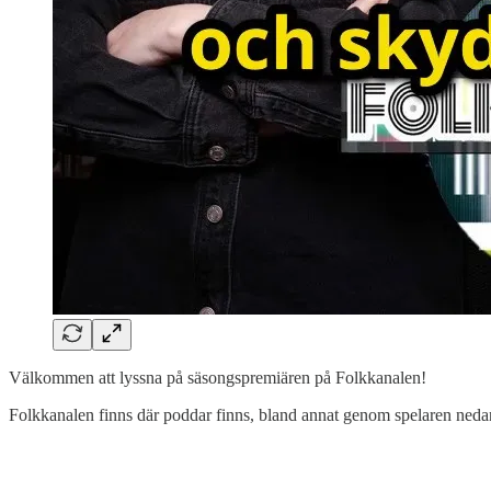
Välkommen att lyssna på säsongspremiären på Folkkanalen!
Folkkanalen finns där poddar finns, bland annat genom spelaren neda