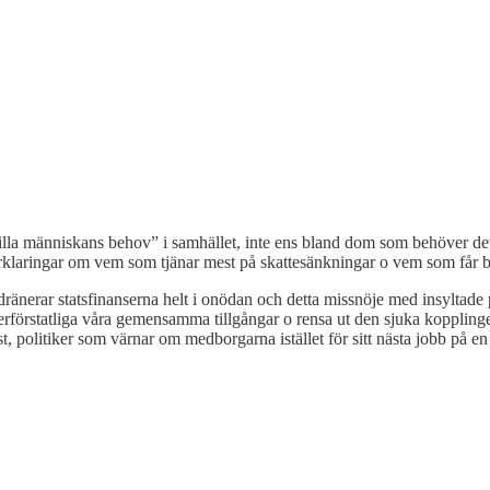
 lilla människans behov” i samhället, inte ens bland dom som behöver det 
örklaringar om vem som tjänar mest på skattesänkningar o vem som får be
nerar statsfinanserna helt i onödan och detta missnöje med insyltade po
erförstatliga våra gemensamma tillgångar o rensa ut den sjuka kopplinge
t, politiker som värnar om medborgarna istället för sitt nästa jobb på e