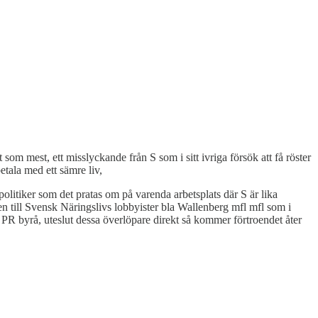
som mest, ett misslyckande från S som i sitt ivriga försök att få röster
tala med ett sämre liv,
litiker som det pratas om på varenda arbetsplats där S är lika
n till Svensk Näringslivs lobbyister bla Wallenberg mfl mfl som i
n PR byrå, uteslut dessa överlöpare direkt så kommer förtroendet åter