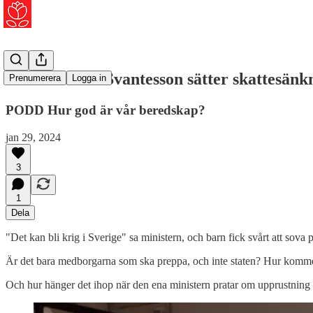
Folkkanalen: Svantesson sätter skattesän
Prenumerera
Logga in
PODD Hur god är vår beredskap?
jan 29, 2024
3
1
Dela
"Det kan bli krig i Sverige" sa ministern, och barn fick svårt att sova 
Är det bara medborgarna som ska preppa, och inte staten? Hur kommer 
Och hur hänger det ihop när den ena ministern pratar om upprustning