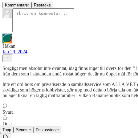
Kommentarer
Restacks
Håkan
Jan 29, 2024
Sorgligt men absolut inte oväntat, idag finns inget till övers för den ”
från dem som i slutändan ändå röstat höger, det är nu öppet mål för f
Inte ett ord hörs om privatiserade o samhällsservice som ALLA VET drä
skyldiga som högerns lobbyister, gör upp med detta o börja tala om åt
nuläget liknar en laglig maffiafamiljer i vilken Bananrepublik som hels
Svara
Dela
Topp
Senaste
Diskussioner