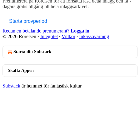
Prenumerera på
Rörelsen
för att fortsätta läsa detta inlägg och få 7
dagars gratis tillgång till hela inläggsarkivet.
Starta provperiod
Redan en betalande prenumerant?
Logga in
© 2026 Rörelsen
·
Integritet
∙
Villkor
∙
Inkassovarning
Starta din Substack
Skaffa Appen
Substack
är hemmet för fantastisk kultur