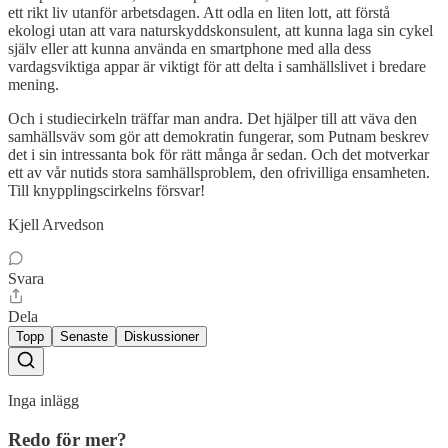
ett rikt liv utanför arbetsdagen. Att odla en liten lott, att förstå
ekologi utan att vara naturskyddskonsulent, att kunna laga sin cykel
själv eller att kunna använda en smartphone med alla dess
vardagsviktiga appar är viktigt för att delta i samhällslivet i bredare
mening.
Och i studiecirkeln träffar man andra. Det hjälper till att väva den
samhällsväv som gör att demokratin fungerar, som Putnam beskrev
det i sin intressanta bok för rätt många år sedan. Och det motverkar
ett av vår nutids stora samhällsproblem, den ofrivilliga ensamheten.
Till knypplingscirkelns försvar!
Kjell Arvedson
Svara
Dela
Topp
Senaste
Diskussioner
Inga inlägg
Redo för mer?