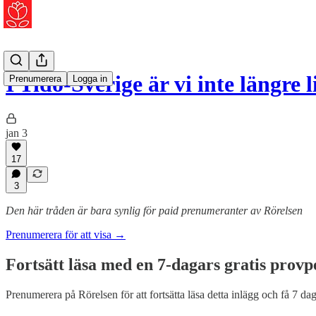
I Tidö-Sverige är vi inte längre 
Prenumerera
Logga in
jan 3
17
3
Den här tråden är bara synlig för paid prenumeranter av Rörelsen
Prenumerera för att visa →
Fortsätt läsa med en 7-dagars gratis provp
Prenumerera på
Rörelsen
för att fortsätta läsa detta inlägg och få 7 dag