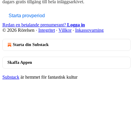
dagars gratis tillgång till hela inläggsarkivet.
Starta provperiod
Redan en betalande prenumerant?
Logga in
© 2026 Rörelsen
·
Integritet
∙
Villkor
∙
Inkassovarning
Starta din Substack
Skaffa Appen
Substack
är hemmet för fantastisk kultur