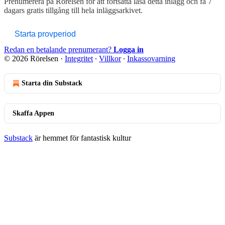
Prenumerera på
Rörelsen
för att fortsätta läsa detta inlägg och få 7
dagars gratis tillgång till hela inläggsarkivet.
Starta provperiod
Redan en betalande prenumerant?
Logga in
© 2026 Rörelsen
·
Integritet
∙
Villkor
∙
Inkassovarning
Starta din Substack
Skaffa Appen
Substack
är hemmet för fantastisk kultur