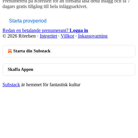
Prenumerera på
Rörelsen
för att fortsätta läsa detta inlägg och få 7
dagars gratis tillgång till hela inläggsarkivet.
Starta provperiod
Redan en betalande prenumerant?
Logga in
© 2026 Rörelsen
·
Integritet
∙
Villkor
∙
Inkassovarning
Starta din Substack
Skaffa Appen
Substack
är hemmet för fantastisk kultur