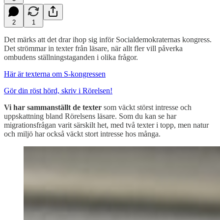
2
1
Det märks att det drar ihop sig inför Socialdemokraternas kongress.
Det strömmar in texter från läsare, när allt fler vill påverka
ombudens ställningstaganden i olika frågor.
Här är texterna om S-kongressen
Gör din röst hörd, skriv i Rörelsen!
Vi har sammanställt de texter
som väckt störst intresse och
uppskattning bland Rörelsens läsare. Som du kan se har
migrationsfrågan varit särskilt het, med två texter i topp, men natur
och miljö har också väckt stort intresse hos många.