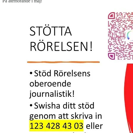
På återhörande i maj!