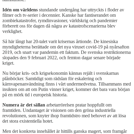
Idén om världens
stundande undergång har uttryckts i floder av
filmer och tv-serier i decennier. Kanske har fantiserandet om
zombiekatastrofer, rymdinvasioner, världskrig och pandemier
förberett oss för dagen då några av katastrofscenarierna blev
verklighet.
Så här långt har 20-talet varit krisernas årtionde. De kinesiska
myndigheterna berättade om det nya viruset covid-19 på nyårsafton
2019, och snart var pandemin ett faktum. De svenska restriktionerna
slopades den 9 februari 2022, och femton dagar senare började
kriget.
Nu börjar kris- och krigsekonomin kännas rejält i svenskarnas
plånböcker. Samtidigt som rädslan för eskalering och
kärnvapenanvändning finns i vårt undermedvetna. Tillsammans med
insikten om att om Putin vinner kriget, kommer det bara vara början
på en mörk tid i europeisk historia.
Numera är det sällan
arbetarrörelsen pratar hoppfullt om
framtiden. Undantaget är visionen om den gröna industriella
revolutionen, som knyter ihop framtidstro med behovet av att lösa
det stora existentiella hotet.
Men det konkreta innehållet är hittills ganska magert, som framgår