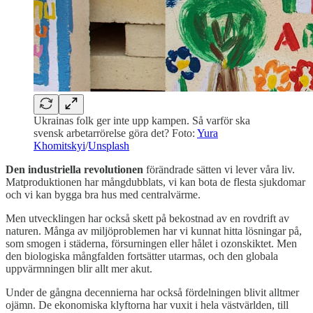
Ukrainas folk ger inte upp kampen. Så varför ska
svensk arbetarrörelse göra det? Foto:
Yura
Khomitskyi
/
Unsplash
Den industriella revolutionen
förändrade sätten vi lever våra liv.
Matproduktionen har mångdubblats, vi kan bota de flesta sjukdomar
och vi kan bygga bra hus med centralvärme.
Men utvecklingen har också skett på bekostnad av en rovdrift av
naturen. Många av miljöproblemen har vi kunnat hitta lösningar på,
som smogen i städerna, försurningen eller hålet i ozonskiktet. Men
den biologiska mångfalden fortsätter utarmas, och den globala
uppvärmningen blir allt mer akut.
Under de gångna decennierna har också fördelningen blivit alltmer
ojämn. De ekonomiska klyftorna har vuxit i hela västvärlden, till