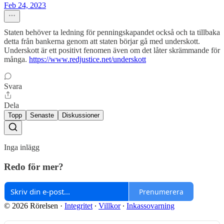
Feb 24, 2023
Staten behöver ta ledning för penningskapandet också och ta tillbaka
detta från bankerna genom att staten börjar gå med underskott.
Underskott är ett positivt fenomen även om det låter skrämmande för
många.
https://www.redjustice.net/underskott
Svara
Dela
Topp
Senaste
Diskussioner
Inga inlägg
Redo för mer?
Prenumerera
© 2026 Rörelsen
·
Integritet
∙
Villkor
∙
Inkassovarning