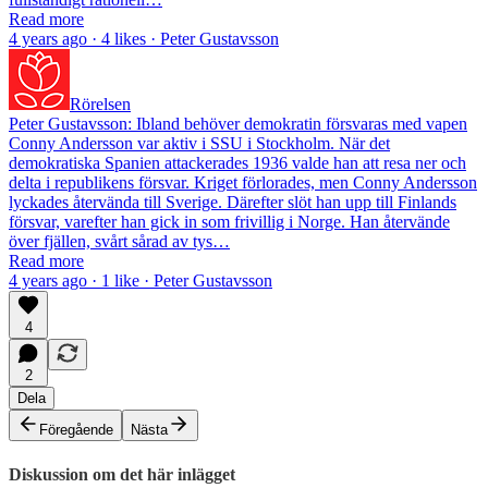
Read more
4 years ago · 4 likes · Peter Gustavsson
Rörelsen
Peter Gustavsson: Ibland behöver demokratin försvaras med vapen
Conny Andersson var aktiv i SSU i Stockholm. När det
demokratiska Spanien attackerades 1936 valde han att resa ner och
delta i republikens försvar. Kriget förlorades, men Conny Andersson
lyckades återvända till Sverige. Därefter slöt han upp till Finlands
försvar, varefter han gick in som frivillig i Norge. Han återvände
över fjällen, svårt sårad av tys…
Read more
4 years ago · 1 like · Peter Gustavsson
4
2
Dela
Föregående
Nästa
Diskussion om det här inlägget