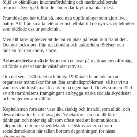
följd av ojämlikare inkomstfördelning och marknadsliberala
reformer. Sverige tillhör de länder där klyftorna ökat mest.
Framtidståget har tuffat på, med nya uppfinningar som gjort livet
bättre. Allt från smarta telefoner och elbilar till de nya vaccintekniker
som räddade oss ur pandemin.
Men allt färre upplever att de har en plats på resan mot framtiden.
Det gör lockropen från reaktionära och auktoritära rörelser, och
rädslan för den andre, större.
Arbetarrörelsen växte fram
som ett svar på marknadens oförmåga
att fördela det växande välståndet rättvist.
Om det sena 1800-talet och tidiga 1900-talet handlade om att
organisera människor för att lösa samhällsproblemen, så har vi nu
vant oss vid försöka att lösa dem på egen hand. Delvis som en följd
av arbetarrörelsens framgångar i att bygga starka sociala skyddsnät
och en gemensam välfärd.
Kapitalismen fortsätter vara lika skakig och instabil som alltid, och
dess motkrafter har försvagats. Arbetarrörelsen har allt färre
tidningar, och nöjer sig allt som oftast med att kommunicera i
talepunkter och pressmeddelanden. Diskussionerna inom
socialdemokratin når sällan bortom dagordningen för nästa
nämndmöte.