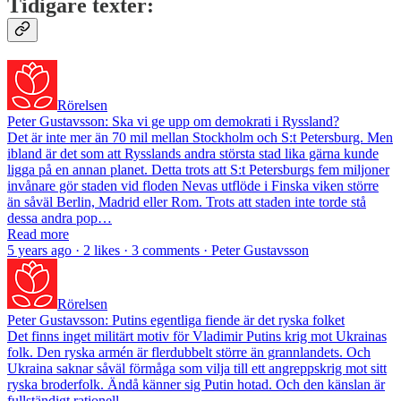
Tidigare texter:
Rörelsen
Peter Gustavsson: Ska vi ge upp om demokrati i Ryssland?
Det är inte mer än 70 mil mellan Stockholm och S:t Petersburg. Men
ibland är det som att Rysslands andra största stad lika gärna kunde
ligga på en annan planet. Detta trots att S:t Petersburgs fem miljoner
invånare gör staden vid floden Nevas utflöde i Finska viken större
än såväl Berlin, Madrid eller Rom. Trots att staden inte torde stå
dessa andra pop…
Read more
5 years ago · 2 likes · 3 comments · Peter Gustavsson
Rörelsen
Peter Gustavsson: Putins egentliga fiende är det ryska folket
Det finns inget militärt motiv för Vladimir Putins krig mot Ukrainas
folk. Den ryska armén är flerdubbelt större än grannlandets. Och
Ukraina saknar såväl förmåga som vilja till ett angreppskrig mot sitt
ryska broderfolk. Ändå känner sig Putin hotad. Och den känslan är
fullständigt rationell…