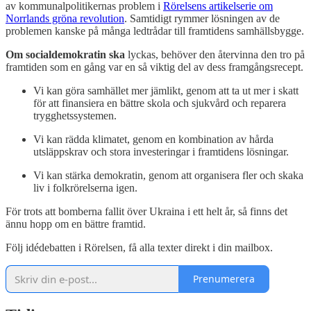
av kommunalpolitikernas problem i
Rörelsens artikelserie om
Norrlands gröna revolution
. Samtidigt rymmer lösningen av de
problemen kanske på många ledtrådar till framtidens samhällsbygge.
Om socialdemokratin ska
lyckas, behöver den återvinna den tro på
framtiden som en gång var en så viktig del av dess framgångsrecept.
Vi kan göra samhället mer jämlikt, genom att ta ut mer i skatt
för att finansiera en bättre skola och sjukvård och reparera
trygghetssystemen.
Vi kan rädda klimatet, genom en kombination av hårda
utsläppskrav och stora investeringar i framtidens lösningar.
Vi kan stärka demokratin, genom att organisera fler och skaka
liv i folkrörelserna igen.
För trots att bomberna fallit över Ukraina i ett helt år, så finns det
ännu hopp om en bättre framtid.
Följ idédebatten i Rörelsen, få alla texter direkt i din mailbox.
Prenumerera