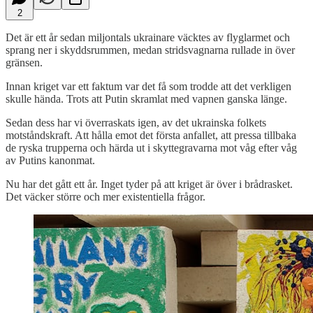
2
Det är ett år sedan miljontals ukrainare väcktes av flyglarmet och
sprang ner i skyddsrummen, medan stridsvagnarna rullade in över
gränsen.
Innan kriget var ett faktum var det få som trodde att det verkligen
skulle hända. Trots att Putin skramlat med vapnen ganska länge.
Sedan dess har vi överraskats igen, av det ukrainska folkets
motståndskraft. Att hålla emot det första anfallet, att pressa tillbaka
de ryska trupperna och härda ut i skyttegravarna mot våg efter våg
av Putins kanonmat.
Nu har det gått ett år. Inget tyder på att kriget är över i brådrasket.
Det väcker större och mer existentiella frågor.