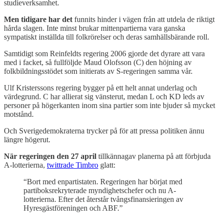
studieverksamhet.
Men tidigare har det
funnits hinder i vägen från att utdela de riktigt
hårda slagen. Inte minst brukar mittenpartierna vara ganska
sympatiskt inställda till folkrörelser och deras samhällsbärande roll.
Samtidigt som Reinfeldts regering 2006 gjorde det dyrare att vara
med i facket, så fullföljde Maud Olofsson (C) den höjning av
folkbildningsstödet som initierats av S-regeringen samma vår.
Ulf Kristerssons regering bygger på ett helt annat underlag och
värdegrund. C har allierat sig vänsterut, medan L och KD leds av
personer på högerkanten inom sina partier som inte bjuder så mycket
motstånd.
Och Sverigedemokraterna trycker på för att pressa politiken ännu
längre högerut.
När regeringen den 27 april
tillkännagav planerna på att förbjuda
A-lotterierna,
twittrade Timbro
glatt:
“Bort med enpartistaten. Regeringen har börjat med
partiboksrekryterade myndighetschefer och nu A-
lotterierna. Efter det återstår tvångsfinansieringen av
Hyresgästföreningen och ABF.”