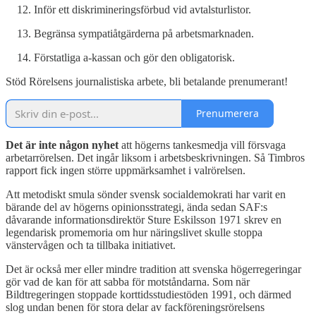
Inför ett diskrimineringsförbud vid avtalsturlistor.
Begränsa sympatiåtgärderna på arbetsmarknaden.
Förstatliga a-kassan och gör den obligatorisk.
Stöd Rörelsens journalistiska arbete, bli betalande prenumerant!
Prenumerera
Det är inte någon nyhet
att högerns tankesmedja vill försvaga
arbetarrörelsen. Det ingår liksom i arbetsbeskrivningen. Så Timbros
rapport fick ingen större uppmärksamhet i valrörelsen.
Att metodiskt smula sönder svensk socialdemokrati har varit en
bärande del av högerns opinionsstrategi, ända sedan SAF:s
dåvarande informationsdirektör Sture Eskilsson 1971 skrev en
legendarisk promemoria om hur näringslivet skulle stoppa
vänstervågen och ta tillbaka initiativet.
Det är också mer eller mindre tradition att svenska högerregeringar
gör vad de kan för att sabba för motståndarna. Som när
Bildtregeringen stoppade korttidsstudiestöden 1991, och därmed
slog undan benen för stora delar av fackföreningsrörelsens