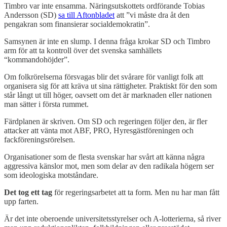
Timbro var inte ensamma. Näringsutskottets ordförande Tobias
Andersson (SD)
sa till Aftonbladet
att ”vi måste dra åt den
pengakran som finansierar socialdemokratin”.
Samsynen är inte en slump. I denna fråga krokar SD och Timbro
arm för att ta kontroll över det svenska samhällets
“kommandohöjder”.
Om folkrörelserna försvagas blir det svårare för vanligt folk att
organisera sig för att kräva ut sina rättigheter. Praktiskt för den som
står långt ut till höger, oavsett om det är marknaden eller nationen
man sätter i första rummet.
Färdplanen är skriven. Om SD och regeringen följer den, är fler
attacker att vänta mot ABF, PRO, Hyresgästföreningen och
fackföreningsrörelsen.
Organisationer som de flesta svenskar har svårt att känna några
aggressiva känslor mot, men som delar av den radikala högern ser
som ideologiska motståndare.
Det tog ett tag
för regeringsarbetet att ta form. Men nu har man fått
upp farten.
Är det inte oberoende universitetsstyrelser och A-lotterierna, så river