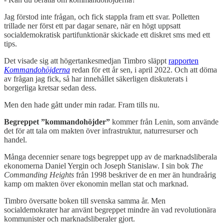
Jag förstod inte frågan, och fick stappla fram ett svar. Polletten
trillade ner först ett par dagar senare, när en högt uppsatt
socialdemokratisk partifunktionär skickade ett diskret sms med ett
tips.
Det visade sig att högertankesmedjan Timbro släppt
rapporten
Kommandohöjderna
redan för ett år sen, i april 2022. Och att döma
av frågan jag fick, så har innehållet säkerligen diskuterats i
borgerliga kretsar sedan dess.
Men den hade gått under min radar. Fram tills nu.
Begreppet ”kommandohöjder”
kommer från Lenin, som använde
det för att tala om makten över infrastruktur, naturresurser och
handel.
Många decennier senare togs begreppet upp av de marknadsliberala
ekonomerna Daniel Yergin och Joseph Stanislaw. I sin bok
The
Commanding Heights
från 1998 beskriver de en mer än hundraårig
kamp om makten över ekonomin mellan stat och marknad.
Timbro översatte boken till svenska samma år. Men
socialdemokrater har använt begreppet mindre än vad revolutionära
kommunister och marknadsliberaler gjort.