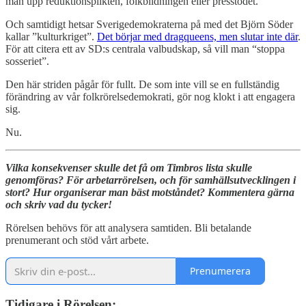
man upp reduktionsplikten, folkbildningen eller presstödet.
Och samtidigt hetsar Sverigedemokraterna på med det Björn Söder
kallar ”kulturkriget”.
Det börjar med dragqueens, men slutar inte där
.
För att citera ett av SD:s centrala valbudskap, så vill man “stoppa
sosseriet”.
Den här striden pågår för fullt. De som inte vill se en fullständig
förändring av vår folkrörelsedemokrati, gör nog klokt i att engagera
sig.
Nu.
Vilka konsekvenser skulle det få om Timbros lista skulle
genomföras? För arbetarrörelsen, och för samhällsutvecklingen i
stort? Hur organiserar man bäst motståndet? Kommentera gärna
och skriv vad du tycker!
Rörelsen behövs för att analysera samtiden. Bli betalande
prenumerant och stöd vårt arbete.
Prenumerera
Tidigare i Rörelsen: