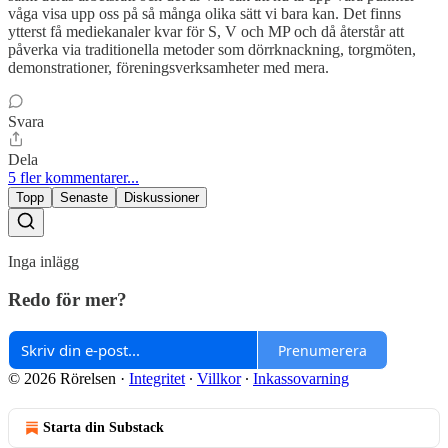
våga visa upp oss på så många olika sätt vi bara kan. Det finns
ytterst få mediekanaler kvar för S, V och MP och då återstår att
påverka via traditionella metoder som dörrknackning, torgmöten,
demonstrationer, föreningsverksamheter med mera.
Svara
Dela
5 fler kommentarer...
Topp
Senaste
Diskussioner
Inga inlägg
Redo för mer?
Prenumerera
© 2026 Rörelsen
·
Integritet
∙
Villkor
∙
Inkassovarning
Starta din Substack