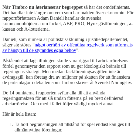
När Timbro nu återlanserar begreppet
så har det omdefinierats.
Det handlar inte längre om vem som har makten över ekonomin. För
rapportförfattaren Adam Danieli handlar de svenska
kommandohöjderna om facket, ABF, PRO, Hyresgästföreningen, a-
kassan och A-lotterierna.
Danieli, som numera är politiskt sakkunnig i justitiedepartementet,
säger sig störas “
något oerhört av offentliga regelverk som utformats
av hänsyn till de styrandes egna behov
”.
Påståendet att lagstiftningen skulle vara riggad till arbetarrörelsens
fördel genomsyrar den rapport som nu ger ideologiskt bränsle till
regeringens strategi. Men medan fackföreningsavgiften inte är
avdragsgill, kan företag dra av miljoner på skatten för att finansiera
de partsinlagor i debatten som Timbro skriver åt Svenskt Näringsliv.
De 14 punkterna i rapporten syftar alla till att använda
regeringsmakten för att slå undan fötterna på en brett definierad
arbetarrörelse. Och med i fallet följer väldigt mycket annat.
Här är hela listan:
Ta bort begränsningen att tillstånd för spel endast kan ges till
allmännyttiga föreningar.