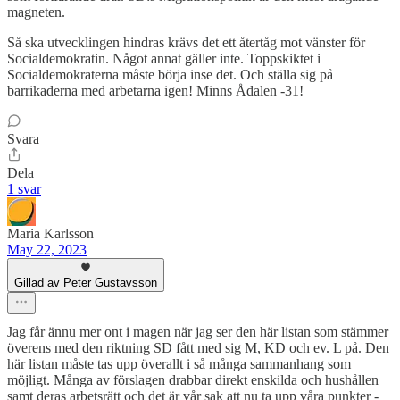
magneten.
Så ska utvecklingen hindras krävs det ett återtåg mot vänster för
Socialdemokratin. Något annat gäller inte. Toppskiktet i
Socialdemokraterna måste börja inse det. Och ställa sig på
barrikaderna med arbetarna igen! Minns Ådalen -31!
Svara
Dela
1 svar
Maria Karlsson
May 22, 2023
Gillad av Peter Gustavsson
Jag får ännu mer ont i magen när jag ser den här listan som stämmer
överens med den riktning SD fått med sig M, KD och ev. L på. Den
här listan måste tas upp överallt i så många sammanhang som
möjligt. Många av förslagen drabbar direkt enskilda och hushållen
samt deras arbetsrätt och det är vår sak att nu ta upp våra punkter -