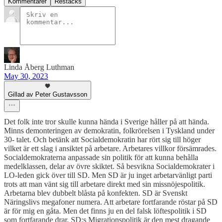
Kommentarer
Restacks
Linda Åberg Luthman
May 30, 2023
Gillad av Peter Gustavsson
Det folk inte tror skulle kunna hända i Sverige håller på att hända.
Minns demonteringen av demokratin, folkrörelsen i Tyskland under
30- talet. Och betänk att Socialdemokratin har rört sig till höger
vilket är ett slag i ansiktet på arbetare. Arbetares villkor försämrades.
Socialdemokraterna anpassade sin politik för att kunna behålla
medelklassen, delar av övre skiktet. Så besvikna Socialdemokrater i
LO-leden gick över till SD. Men SD är ju inget arbetarvänligt parti
trots att man vänt sig till arbetare direkt med sin missnöjespolitik.
Arbetarna blev dubbelt blåsta på konfekten. SD är Svenskt
Näringslivs megafoner numera. Att arbetare fortfarande röstar på SD
är för mig en gåta. Men det finns ju en del falsk löftespolitik i SD
som fortfarande drar. SD:s Migrationspolitik är den mest dragande