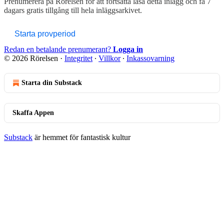
Prenumerera på
Rörelsen
för att fortsätta läsa detta inlägg och få 7
dagars gratis tillgång till hela inläggsarkivet.
Starta provperiod
Redan en betalande prenumerant?
Logga in
© 2026 Rörelsen
·
Integritet
∙
Villkor
∙
Inkassovarning
Starta din Substack
Skaffa Appen
Substack
är hemmet för fantastisk kultur