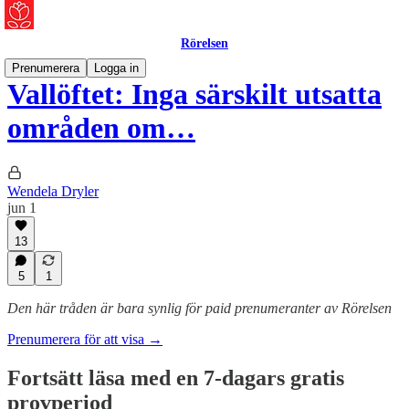
Rörelsen
Prenumerera
Logga in
Vallöftet: Inga särskilt utsatta
områden om…
Wendela Dryler
jun 1
13
5
1
Den här tråden är bara synlig för paid prenumeranter av Rörelsen
Prenumerera för att visa →
Fortsätt läsa med en 7-dagars gratis
provperiod