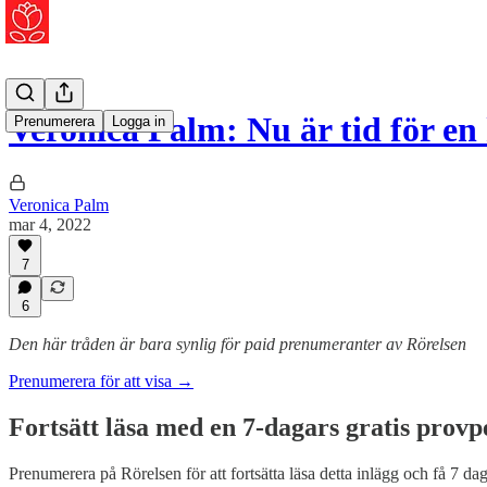
Veronica Palm: Nu är tid för 
Prenumerera
Logga in
Veronica Palm
mar 4, 2022
7
6
Den här tråden är bara synlig för paid prenumeranter av Rörelsen
Prenumerera för att visa →
Fortsätt läsa med en 7-dagars gratis provp
Prenumerera på
Rörelsen
för att fortsätta läsa detta inlägg och få 7 dag