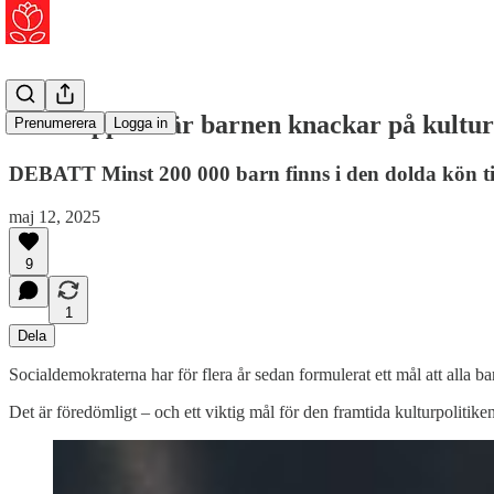
Ska S öppna när barnen knackar på kultur
Prenumerera
Logga in
DEBATT Minst 200 000 barn finns i den dolda kön ti
maj 12, 2025
9
1
Dela
Socialdemokraterna har för flera år sedan formulerat ett mål att alla ba
Det är föredömligt – och ett viktig mål för den framtida kulturpolitike