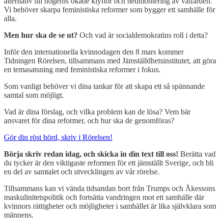
alternativ till högerns ökade klyftor och nedmontering av välfärden.
Vi behöver skarpa feministiska reformer som bygger ett samhälle för
alla.
Men hur ska de se ut?
Och vad är socialdemokratins roll i detta?
Inför den internationella kvinnodagen den 8 mars kommer
Tidningen Rörelsen, tillsammans med Jämställdhetsinstitutet, att göra
en temasatsning med feministiska reformer i fokus.
Som vanligt behöver vi dina tankar för att skapa ett så spännande
samtal som möjligt.
Vad är dina förslag, och vilka problem kan de lösa? Vem bär
ansvaret för dina reformer, och hur ska de genomföras?
Gör din röst hörd, skriv i Rörelsen!
Börja skriv redan idag, och skicka in din text till oss!
Berätta vad
du tycker är den viktigaste reformen för ett jämställt Sverige, och bli
en del av samtalet och utvecklingen av vår rörelse.
Tillsammans kan vi vända tidsandan bort från Trumps och Åkessons
maskulinitetspolitik och fortsätta vandringen mot ett samhälle där
kvinnors rättigheter och möjligheter i samhället är lika självklara som
männens.