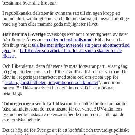
bestämma över sina kroppar.
I republikanska delstater är kvinnans rätt till sin egen kropp ett
minne blott, samtidigt som samhället inte tar något ansvar för att ge
vare sig barn eller mamma goda möjligheter i livet.
Här hemma i Sverige
översköljs kvinnor i offentligheten av hatet
från Jimmie Åkessons
medier och nättrollsarmé
. Ebba Busch har
försiktigt vågat
tala lite mer ärligt avseende sitt partis abortmotstånd
igen
och
Ulf Kristersson arbetar hårt för att sänka skatter för de
rikaste
.
Och Liberalerna, detta frihetens främsta försvarar-parti, visar gång
på gång att den som ska ha frihet framför allt är en rik vit man. De
klev in i regeringssamarbetet med stora ord om att stå upp för
“
skolan, jämställdheten, integrationen och klimatet
”, men inom
ramen för Tidösamarbetet har det himmelsblå L:et mörknat
betänkligt.
Tidöregeringen ser till att tillvaron
blir bättre för de som har det
bäst, samtidigt som de mest utsatta får det värre. SUV-männens
lyxluncher bekostas av de ensamstående mammornas tilltagande
ekonomiska helvete.
Det är hög tid för Sverige att få ett kraftfullt och trovärdigt politiskt