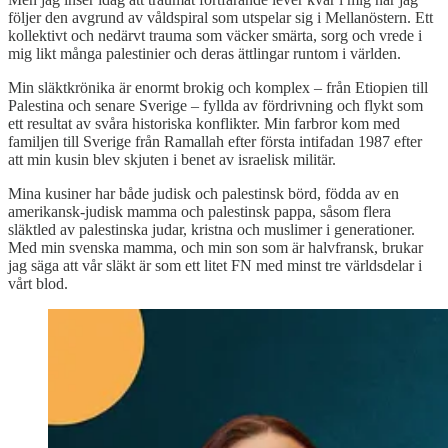
följer den avgrund av våldspiral som utspelar sig i Mellanöstern. Ett
kollektivt och nedärvt trauma som väcker smärta, sorg och vrede i
mig likt många palestinier och deras ättlingar runtom i världen.
Min släktkrönika är enormt brokig och komplex – från Etiopien till
Palestina och senare Sverige – fyllda av fördrivning och flykt som
ett resultat av svåra historiska konflikter. Min farbror kom med
familjen till Sverige från Ramallah efter första intifadan 1987 efter
att min kusin blev skjuten i benet av israelisk militär.
Mina kusiner har både judisk och palestinsk börd, födda av en
amerikansk-judisk mamma och palestinsk pappa, såsom flera
släktled av palestinska judar, kristna och muslimer i generationer.
Med min svenska mamma, och min son som är halvfransk, brukar
jag säga att vår släkt är som ett litet FN med minst tre världsdelar i
vårt blod.