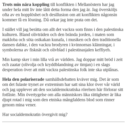
Trots min nära koppling
till konflikten i Mellanöstern har jag
under hela mitt liv inte låtit detta forma den jag är. Jag översköljs
ofta av en hopplöshet och desillusion om att konflikten någonsin
kommer få en lösning. Då orkar jag inte prata om det.
I stället vill jag berätta om allt det vackra som finns i den palestinska
kulturen. Bland olivträden och den brända jorden, i maten som
makloba och söta ostkakan kunafa, i musiken och den traditionella
dansen dabke, i den vackra brodyren i kvinnornas klänningar, i
symbolerna av fisknät och olivblad i palestinasjalen keffiyeh.
Min kamp sker i min lilla vrå av världen. Jag doppar mitt bröd i zeit
och zaatar (olivolja och kryddblandning av timjan) i en slags
desperation över att mitt vackra palestinska folk inte ska utplånas.
Hela den polariserade
samhällsdebatten kväver mig. Det är som
om det fulaste trynet av extremism har satt sina klor över vår värld
och jag upplever att den socialdemokratiska rörelsen här förlorar sitt
fotfäste. Min övertygelse om alla människors lika rättigheter är lika
djupt rotad i mig som den etniska mångfaldens blod som rinner
genom mina vener.
Har socialdemokratin övergivit mig?