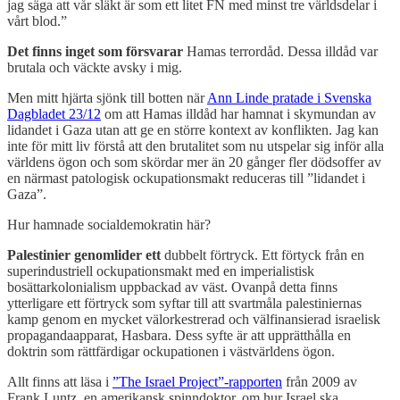
jag säga att vår släkt är som ett litet FN med minst tre världsdelar i
vårt blod.”
Det finns inget som försvarar
Hamas terrordåd. Dessa illdåd var
brutala och väckte avsky i mig.
Men mitt hjärta sjönk till botten när
Ann Linde pratade i Svenska
Dagbladet 23/12
om att Hamas illdåd har hamnat i skymundan av
lidandet i Gaza utan att ge en större kontext av konflikten. Jag kan
inte för mitt liv förstå att den brutalitet som nu utspelar sig inför alla
världens ögon och som skördar mer än 20 gånger fler dödsoffer av
en närmast patologisk ockupationsmakt reduceras till ”lidandet i
Gaza”.
Hur hamnade socialdemokratin här?
Palestinier genomlider ett
dubbelt förtryck. Ett förtyck från en
superindustriell ockupationsmakt med en imperialistisk
bosättarkolonialism uppbackad av väst. Ovanpå detta finns
ytterligare ett förtryck som syftar till att svartmåla palestiniernas
kamp genom en mycket välorkestrerad och välfinansierad israelisk
propagandaapparat, Hasbara. Dess syfte är att upprätthålla en
doktrin som rättfärdigar ockupationen i västvärldens ögon.
Allt finns att läsa i
”The Israel Project”-rapporten
från 2009 av
Frank Luntz, en amerikansk spinndoktor, om hur Israel ska