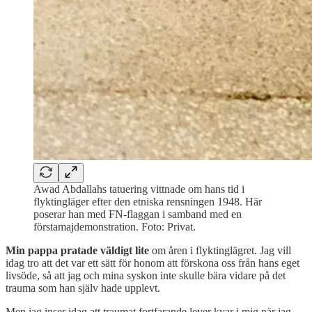
Awad Abdallahs tatuering vittnade om hans tid i
flyktingläger efter den etniska rensningen 1948. Här
poserar han med FN-flaggan i samband med en
förstamajdemonstration. Foto: Privat.
Min pappa pratade väldigt lite
om åren i flyktinglägret. Jag vill
idag tro att det var ett sätt för honom att förskona oss från hans eget
livsöde, så att jag och mina syskon inte skulle bära vidare på det
trauma som han själv hade upplevt.
Men jag inser idag att traumat fortfarande lever kvar i mig när jag