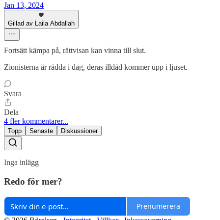
Jan 13, 2024
Gillad av Laila Abdallah
Fortsätt kämpa på, rättvisan kan vinna till slut.
Zionisterna är rädda i dag, deras illdåd kommer upp i ljuset.
Svara
Dela
4 fler kommentarer...
Topp
Senaste
Diskussioner
Inga inlägg
Redo för mer?
Prenumerera