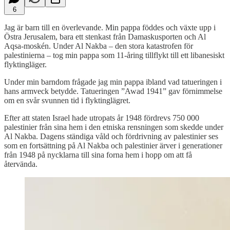
6
Jag är barn till en överlevande. Min pappa föddes och växte upp i
Östra Jerusalem, bara ett stenkast från Damaskusporten och Al
Aqsa-moskén. Under Al Nakba – den stora katastrofen för
palestinierna – tog min pappa som 11-åring tillflykt till ett libanesiskt
flyktingläger.
Under min barndom frågade jag min pappa ibland vad tatueringen i
hans armveck betydde. Tatueringen ”Awad 1941” gav förnimmelse
om en svår svunnen tid i flyktinglägret.
Efter att staten Israel hade utropats år 1948 fördrevs 750 000
palestinier från sina hem i den etniska rensningen som skedde under
Al Nakba. Dagens ständiga våld och fördrivning av palestinier ses
som en fortsättning på Al Nakba och palestinier ärver i generationer
från 1948 på nycklarna till sina forna hem i hopp om att få
återvända.