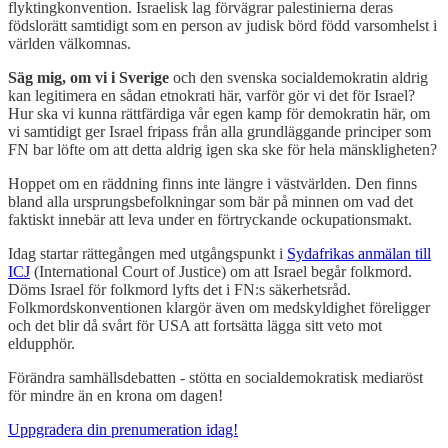
flyktingkonvention. Israelisk lag förvägrar palestinierna deras
födslorätt samtidigt som en person av judisk börd född varsomhelst i
världen välkomnas.
Säg mig, om vi i Sverige
och den svenska socialdemokratin aldrig
kan legitimera en sådan etnokrati här, varför gör vi det för Israel?
Hur ska vi kunna rättfärdiga vår egen kamp för demokratin här, om
vi samtidigt ger Israel fripass från alla grundläggande principer som
FN bar löfte om att detta aldrig igen ska ske för hela mänskligheten?
Hoppet om en räddning finns inte längre i västvärlden. Den finns
bland alla ursprungsbefolkningar som bär på minnen om vad det
faktiskt innebär att leva under en förtryckande ockupationsmakt.
Idag startar rättegången med utgångspunkt i
Sydafrikas anmälan till
ICJ
(International Court of Justice) om att Israel begår folkmord.
Döms Israel för folkmord lyfts det i FN:s säkerhetsråd.
Folkmordskonventionen klargör även om medskyldighet föreligger
och det blir då svårt för USA att fortsätta lägga sitt veto mot
eldupphör.
Förändra samhällsdebatten - stötta en socialdemokratisk mediaröst
för mindre än en krona om dagen!
Uppgradera din prenumeration idag!