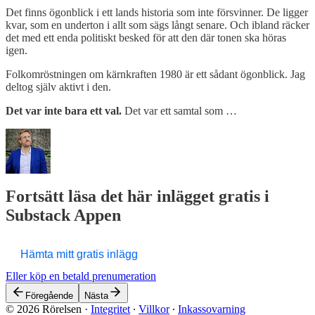
Det finns ögonblick i ett lands historia som inte försvinner. De ligger
kvar, som en underton i allt som sägs långt senare. Och ibland räcker
det med ett enda politiskt besked för att den där tonen ska höras
igen.
Folkomröstningen om kärnkraften 1980 är ett sådant ögonblick. Jag
deltog själv aktivt i den.
Det var inte bara ett val.
Det var ett samtal som …
Fortsätt läsa det här inlägget gratis i
Substack Appen
Hämta mitt gratis inlägg
Eller köp en betald prenumeration
Föregående
Nästa
© 2026 Rörelsen
·
Integritet
∙
Villkor
∙
Inkassovarning